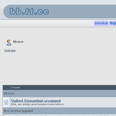
www.tt.ee
Regi
bb.tt.ee
Logi sisse
Foorum
bb.tt.ee
Uudised, Ettepanekud, arvamused
Kõik, mis kellelgi antud foorumite kohta öelda on
Kes on sisse loginud