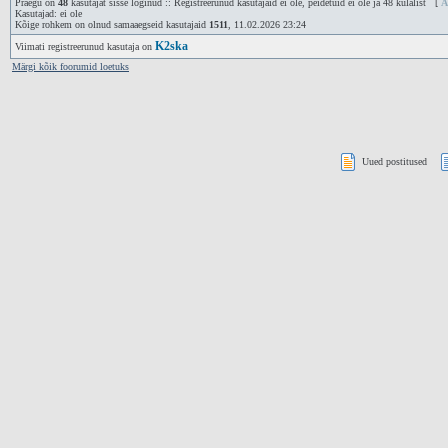
Praegu on
48
kasutajat sisse loginud :: Registreerunud kasutajaid ei ole, peidetuid ei ole ja 48 külalist [
A
Kasutajad: ei ole
Kõige rohkem on olnud samaaegseid kasutajaid
1511
, 11.02.2026 23:24
K2ska
Viimati registreerunud kasutaja on
Märgi kõik foorumid loetuks
Uued postitused