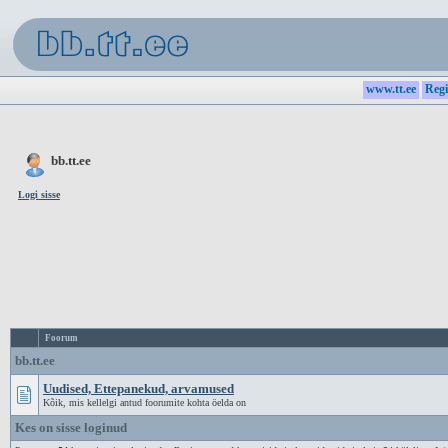
www.tt.ee
Regi
bb.tt.ee
Logi sisse
Foorum
bb.tt.ee
Uudised, Ettepanekud, arvamused
Kõik, mis kellelgi antud foorumite kohta öelda on
Kes on sisse loginud