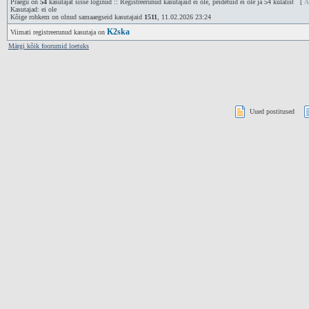
Praegu on
54
kasutajat sisse loginud :: Registreerunud kasutajaid ei ole, peidetuid ei ole ja 54 külalist [
A
Kasutajad: ei ole
Kõige rohkem on olnud samaaegseid kasutajaid
1511
, 11.02.2026 23:24
K2ska
Viimati registreerunud kasutaja on
Märgi kõik foorumid loetuks
Uued postitused