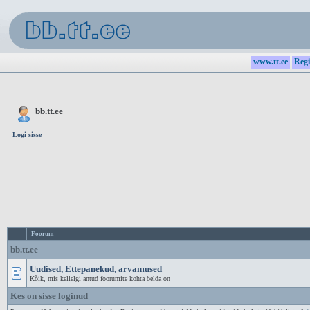
www.tt.ee
Regi
bb.tt.ee
Logi sisse
Foorum
bb.tt.ee
Uudised, Ettepanekud, arvamused
Kõik, mis kellelgi antud foorumite kohta öelda on
Kes on sisse loginud