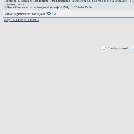
Praegu on
10
kasutajat sisse loginud :: Registreerunud kasutajaid ei ole, peidetuid ei ole ja 10 külalist [
A
Kasutajad: ei ole
Kõige rohkem on olnud samaaegseid kasutajaid
1511
, 11.02.2026 23:24
K2ska
Viimati registreerunud kasutaja on
Märgi kõik foorumid loetuks
Uued postitused