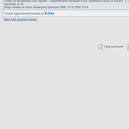
Praegu on
54
kasutajat sisse loginud :: Registreerunud kasutajaid ei ole, peidetuid ei ole ja 54 külalist [
A
Kasutajad: ei ole
Kõige rohkem on olnud samaaegseid kasutajaid
1511
, 11.02.2026 23:24
K2ska
Viimati registreerunud kasutaja on
Märgi kõik foorumid loetuks
Uued postitused