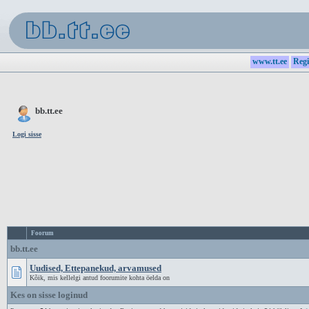
www.tt.ee
Regi
bb.tt.ee
Logi sisse
Foorum
bb.tt.ee
Uudised, Ettepanekud, arvamused
Kõik, mis kellelgi antud foorumite kohta öelda on
Kes on sisse loginud