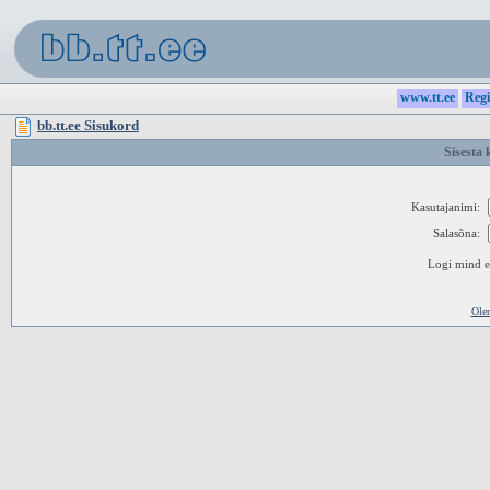
www.tt.ee
Regi
bb.tt.ee Sisukord
Sisesta 
Kasutajanimi:
Salasõna:
Logi mind ed
Ole