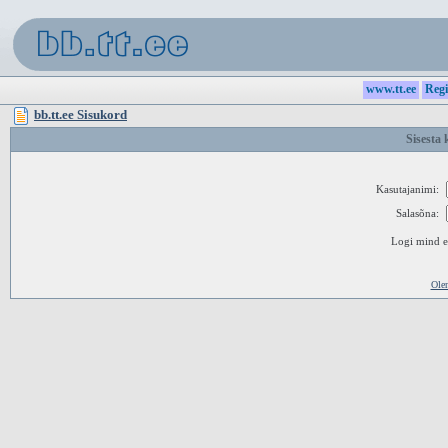
www.tt.ee
Regi
bb.tt.ee Sisukord
Sisesta 
Kasutajanimi:
Salasõna:
Logi mind ed
Ole