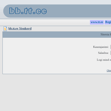
www.tt.ee
Regi
bb.tt.ee Sisukord
Sisesta 
Kasutajanimi:
Salasõna:
Logi mind ed
Ole