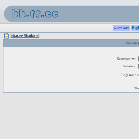
www.tt.ee
Regi
bb.tt.ee Sisukord
Sisesta 
Kasutajanimi:
Salasõna:
Logi mind ed
Ole