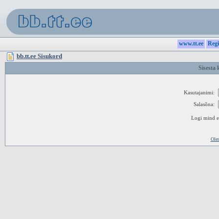
www.tt.ee
Regi
bb.tt.ee Sisukord
Sisesta 
Kasutajanimi:
Salasõna:
Logi mind ed
Ole