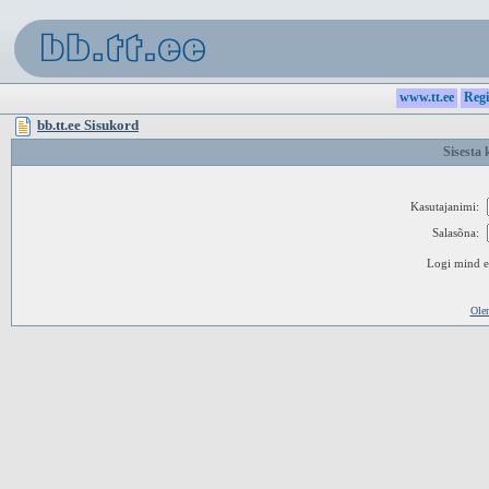
www.tt.ee
Regi
bb.tt.ee Sisukord
Sisesta 
Kasutajanimi:
Salasõna:
Logi mind ed
Ole