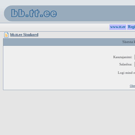
www.tt.ee
Regi
bb.tt.ee Sisukord
Sisesta 
Kasutajanimi:
Salasõna:
Logi mind ed
Ole