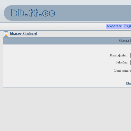
www.tt.ee
Regi
bb.tt.ee Sisukord
Sisesta 
Kasutajanimi:
Salasõna:
Logi mind ed
Ole