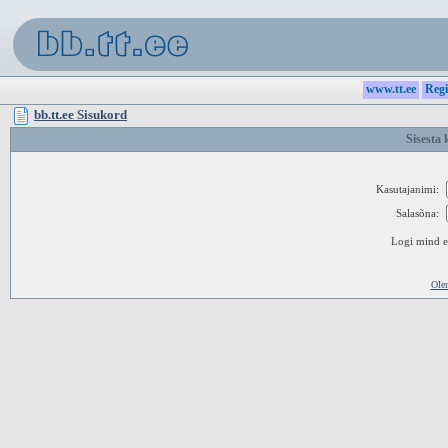
www.tt.ee
Regi
bb.tt.ee Sisukord
Sisesta 
Kasutajanimi:
Salasõna:
Logi mind ed
Ole