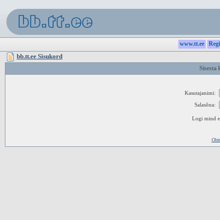
www.tt.ee
Regi
bb.tt.ee Sisukord
Sisesta 
Kasutajanimi:
Salasõna:
Logi mind ed
Ole