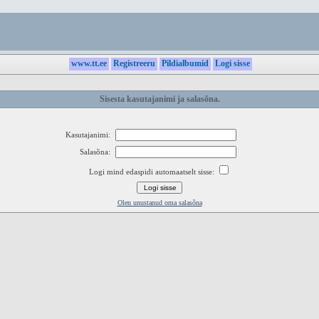
www.tt.ee
Registreeru
Pildialbumid
Logi sisse
Sisesta kasutajanimi ja salasõna.
Kasutajanimi:
Salasõna:
Logi mind edaspidi automaatselt sisse:
Olen unustanud oma salasõna