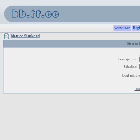
www.tt.ee
Regi
bb.tt.ee Sisukord
Sisesta 
Kasutajanimi:
Salasõna:
Logi mind ed
Ole