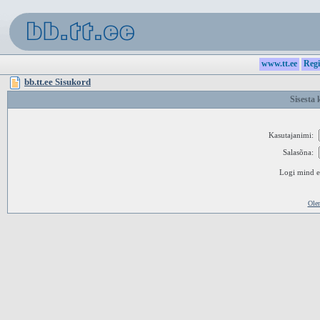
www.tt.ee
Regi
bb.tt.ee Sisukord
Sisesta 
Kasutajanimi:
Salasõna:
Logi mind ed
Ole