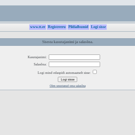
www.tt.ee
Registreeru
Pildialbumid
Logi sisse
Sisesta kasutajanimi ja salasõna.
Kasutajanimi:
Salasõna:
Logi mind edaspidi automaatselt sisse:
Olen unustanud oma salasõna