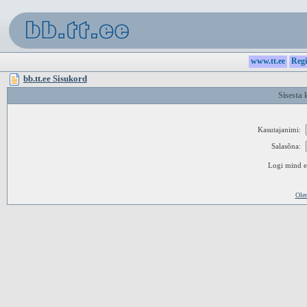
www.tt.ee
Regi
bb.tt.ee Sisukord
Sisesta 
Kasutajanimi:
Salasõna:
Logi mind ed
Ole