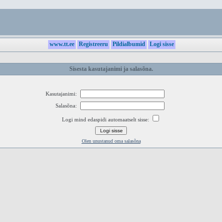
www.tt.ee
Registreeru
Pildialbumid
Logi sisse
Sisesta kasutajanimi ja salasõna.
Kasutajanimi:
Salasõna:
Logi mind edaspidi automaatselt sisse:
Olen unustanud oma salasõna