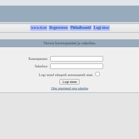
www.tt.ee
Registreeru
Pildialbumid
Logi sisse
Sisesta kasutajanimi ja salasõna.
Kasutajanimi:
Salasõna:
Logi mind edaspidi automaatselt sisse:
Olen unustanud oma salasõna