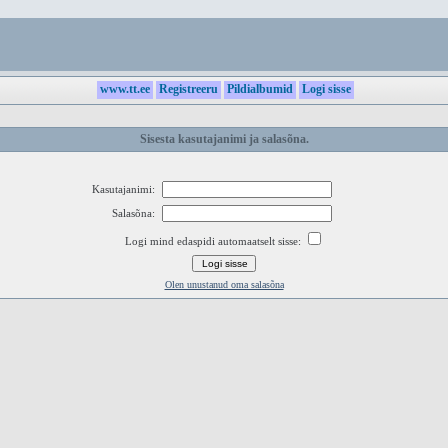
www.tt.ee
Registreeru
Pildialbumid
Logi sisse
Sisesta kasutajanimi ja salasõna.
Kasutajanimi:
Salasõna:
Logi mind edaspidi automaatselt sisse:
Olen unustanud oma salasõna