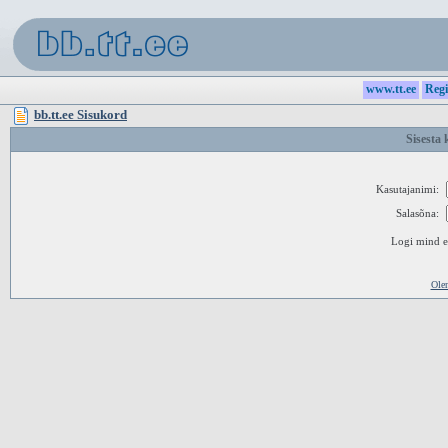
www.tt.ee
Regi
bb.tt.ee Sisukord
Sisesta 
Kasutajanimi:
Salasõna:
Logi mind ed
Ole