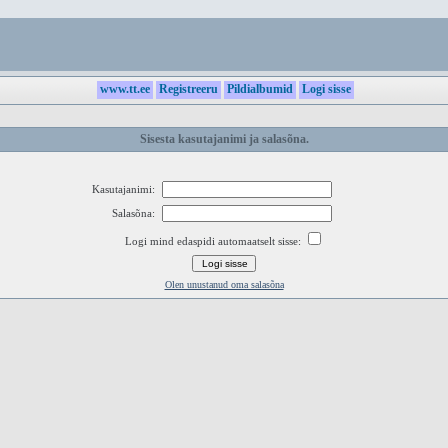
www.tt.ee
Registreeru
Pildialbumid
Logi sisse
Sisesta kasutajanimi ja salasõna.
Kasutajanimi:
Salasõna:
Logi mind edaspidi automaatselt sisse:
Olen unustanud oma salasõna