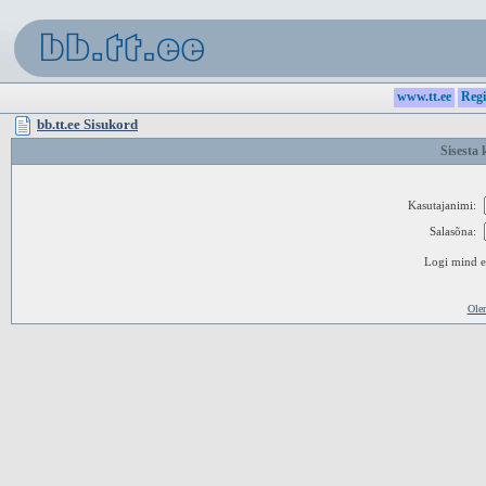
www.tt.ee
Regi
bb.tt.ee Sisukord
Sisesta 
Kasutajanimi:
Salasõna:
Logi mind ed
Ole