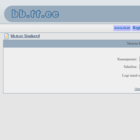
www.tt.ee
Regi
bb.tt.ee Sisukord
Sisesta 
Kasutajanimi:
Salasõna:
Logi mind ed
Ole