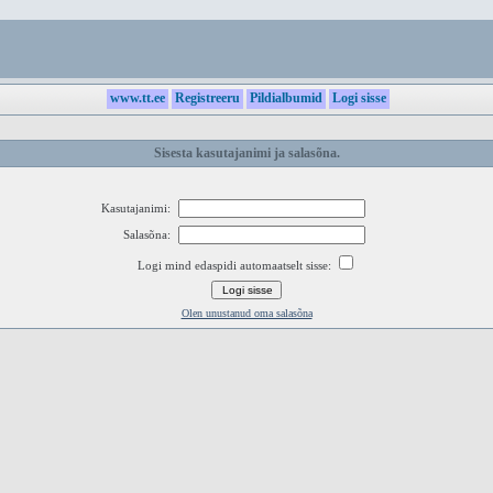
www.tt.ee
Registreeru
Pildialbumid
Logi sisse
Sisesta kasutajanimi ja salasõna.
Kasutajanimi:
Salasõna:
Logi mind edaspidi automaatselt sisse:
Olen unustanud oma salasõna