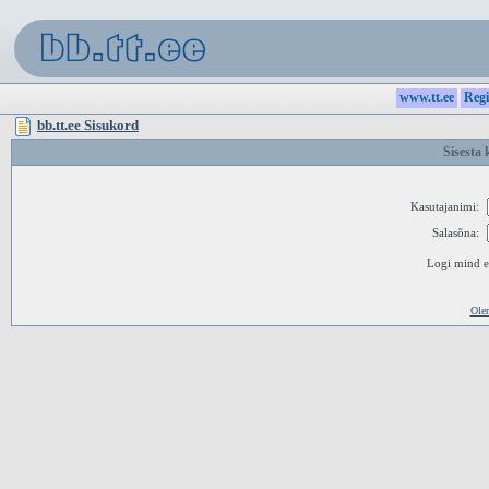
www.tt.ee
Regi
bb.tt.ee Sisukord
Sisesta 
Kasutajanimi:
Salasõna:
Logi mind ed
Ole