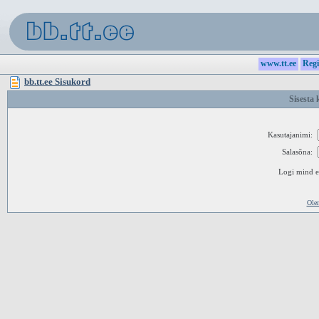
www.tt.ee
Regi
bb.tt.ee Sisukord
Sisesta 
Kasutajanimi:
Salasõna:
Logi mind ed
Ole