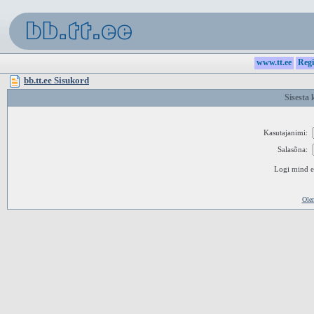
www.tt.ee
Regi
bb.tt.ee Sisukord
Sisesta 
Kasutajanimi:
Salasõna:
Logi mind ed
Ole