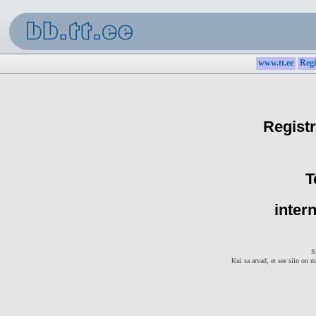
www.tt.ee
Regi
Registr
T
intern
S
Kui sa arvad, et see siin on m