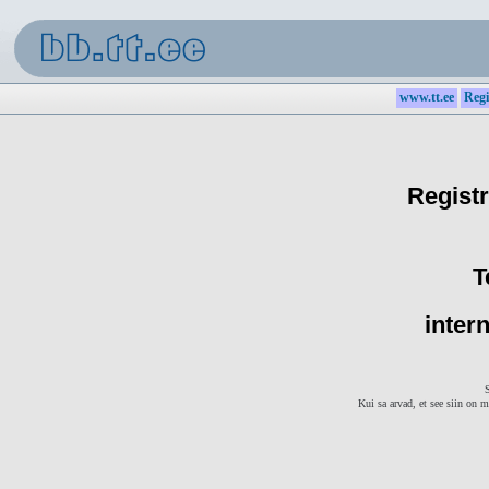
www.tt.ee
Regi
Registr
T
intern
S
Kui sa arvad, et see siin on m