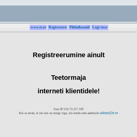
www.tt.ee
Registreeru
Pildialbumid
Logi sisse
Registreerumine ainult
Teetormaja
interneti klientidele!
Sinu IP:216.73.217.169
admin@tt.ee
Kui sa arvad, et see siin on mingi viga, siis kurda seda aadressile