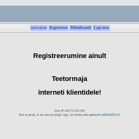
www.tt.ee
Registreeru
Pildialbumid
Logi sisse
Registreerumine ainult
Teetormaja
interneti klientidele!
Sinu IP:216.73.216.184
admin@tt.ee
Kui sa arvad, et see siin on mingi viga, siis kurda seda aadressile