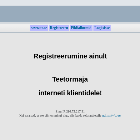
www.tt.ee
Registreeru
Pildialbumid
Logi sisse
Registreerumine ainult
Teetormaja
interneti klientidele!
Sinu IP:216.73.217.31
admin@tt.ee
Kui sa arvad, et see siin on mingi viga, siis kurda seda aadressile