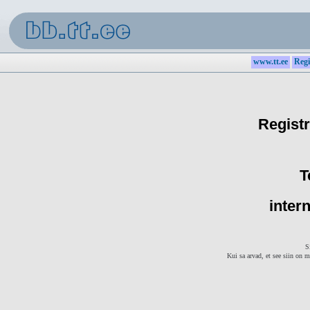
www.tt.ee
Regi
Registr
T
intern
S
Kui sa arvad, et see siin on m