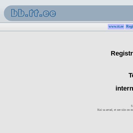
www.tt.ee
Regi
Registr
T
intern
S
Kui sa arvad, et see siin on m