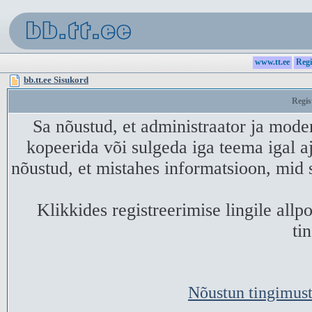
www.tt.ee
Regi
bb.tt.ee Sisukord
Regis
Sa nõustud, et administraator ja mode
kopeerida või sulgeda iga teema igal aj
nõustud, et mistahes informatsioon, mid 
Klikkides registreerimise lingile all
ti
Nõustun tingimust