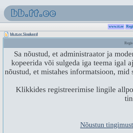
www.tt.ee
Regi
bb.tt.ee Sisukord
Regis
Sa nõustud, et administraator ja mode
kopeerida või sulgeda iga teema igal aj
nõustud, et mistahes informatsioon, mid 
Klikkides registreerimise lingile all
ti
Nõustun tingimust