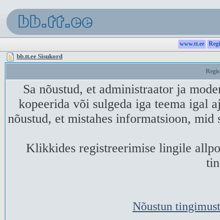
www.tt.ee
Regi
bb.tt.ee Sisukord
Regis
Sa nõustud, et administraator ja mode
kopeerida või sulgeda iga teema igal aj
nõustud, et mistahes informatsioon, mid 
Klikkides registreerimise lingile all
ti
Nõustun tingimust