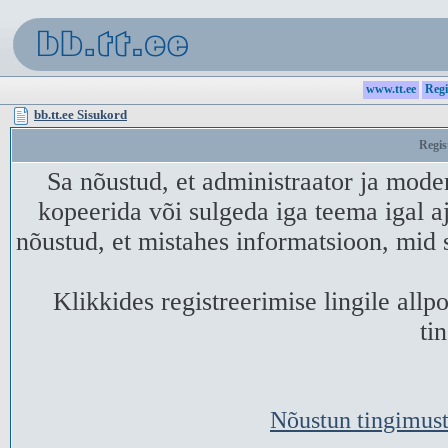
www.tt.ee
Regi
bb.tt.ee Sisukord
Regis
Sa nõustud, et administraator ja mode
kopeerida või sulgeda iga teema igal aj
nõustud, et mistahes informatsioon, mid 
Klikkides registreerimise lingile all
ti
Nõustun tingimust