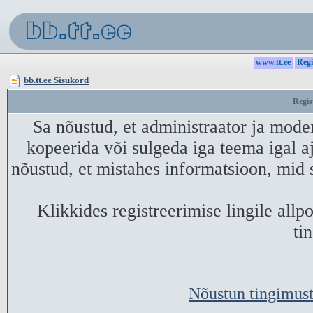
www.tt.ee
Regi
bb.tt.ee Sisukord
Regis
Sa nõustud, et administraator ja mode
kopeerida või sulgeda iga teema igal aj
nõustud, et mistahes informatsioon, mid 
Klikkides registreerimise lingile all
ti
Nõustun tingimust