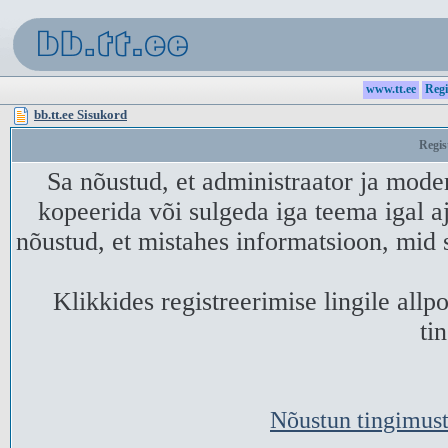
www.tt.ee
Regi
bb.tt.ee Sisukord
Regis
Sa nõustud, et administraator ja mode
kopeerida või sulgeda iga teema igal aj
nõustud, et mistahes informatsioon, mid 
Klikkides registreerimise lingile all
ti
Nõustun tingimust