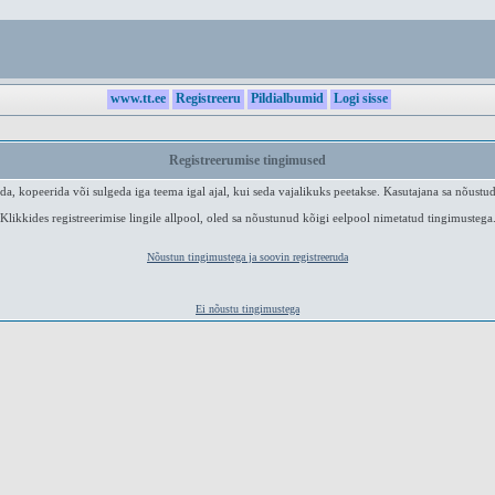
www.tt.ee
Registreeru
Pildialbumid
Logi sisse
Registreerumise tingimused
a, kopeerida või sulgeda iga teema igal ajal, kui seda vajalikuks peetakse. Kasutajana sa nõustud
Klikkides registreerimise lingile allpool, oled sa nõustunud kõigi eelpool nimetatud tingimustega
Nõustun tingimustega ja soovin registreeruda
Ei nõustu tingimustega