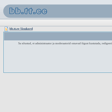
bb.tt.ee Sisukord
Sa nõustud, et administraator ja moderaatorid omavad õigust kustutada, redigeerid