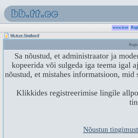
www.tt.ee
Regi
bb.tt.ee Sisukord
Regis
Sa nõustud, et administraator ja mode
kopeerida või sulgeda iga teema igal aj
nõustud, et mistahes informatsioon, mid 
Klikkides registreerimise lingile all
ti
Nõustun tingimust