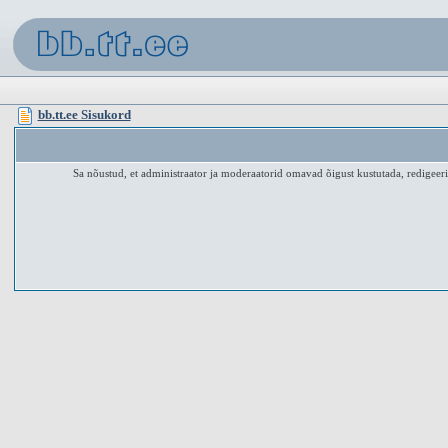
bb.tt.ee Sisukord
Sa nõustud, et administraator ja moderaatorid omavad õigust kustutada, redigeerid