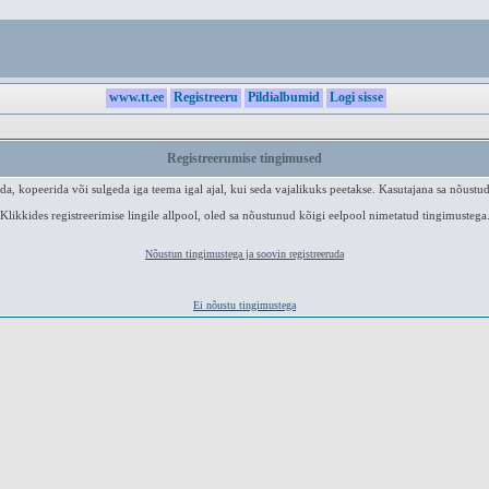
www.tt.ee
Registreeru
Pildialbumid
Logi sisse
Registreerumise tingimused
a, kopeerida või sulgeda iga teema igal ajal, kui seda vajalikuks peetakse. Kasutajana sa nõustud
Klikkides registreerimise lingile allpool, oled sa nõustunud kõigi eelpool nimetatud tingimustega
Nõustun tingimustega ja soovin registreeruda
Ei nõustu tingimustega