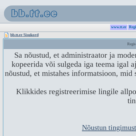
www.tt.ee
Regi
bb.tt.ee Sisukord
Regis
Sa nõustud, et administraator ja mode
kopeerida või sulgeda iga teema igal aj
nõustud, et mistahes informatsioon, mid 
Klikkides registreerimise lingile all
ti
Nõustun tingimust