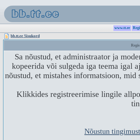
www.tt.ee
Regi
bb.tt.ee Sisukord
Regis
Sa nõustud, et administraator ja mode
kopeerida või sulgeda iga teema igal aj
nõustud, et mistahes informatsioon, mid 
Klikkides registreerimise lingile all
ti
Nõustun tingimust