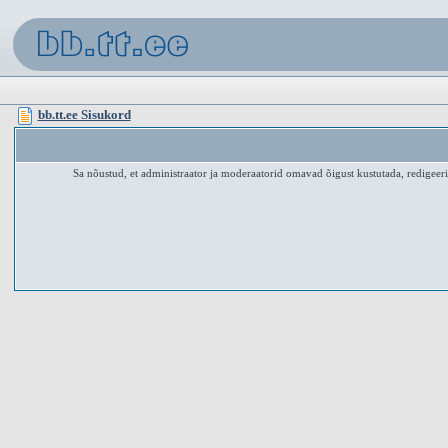
bb.tt.ee Sisukord
Sa nõustud, et administraator ja moderaatorid omavad õigust kustutada, redigeerid