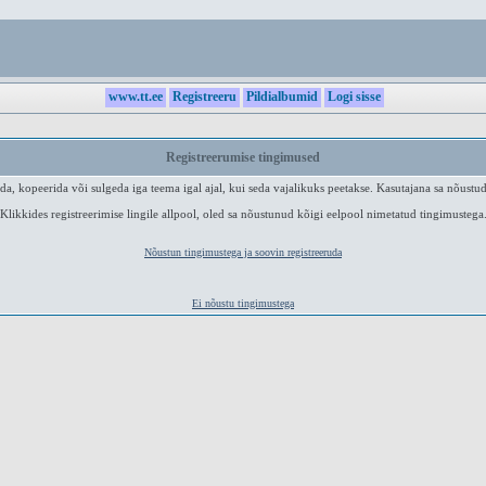
www.tt.ee
Registreeru
Pildialbumid
Logi sisse
Registreerumise tingimused
a, kopeerida või sulgeda iga teema igal ajal, kui seda vajalikuks peetakse. Kasutajana sa nõustud
Klikkides registreerimise lingile allpool, oled sa nõustunud kõigi eelpool nimetatud tingimustega
Nõustun tingimustega ja soovin registreeruda
Ei nõustu tingimustega