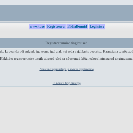
www.tt.ee
Registreeru
Pildialbumid
Logi sisse
Registreerumise tingimused
a, kopeerida või sulgeda iga teema igal ajal, kui seda vajalikuks peetakse. Kasutajana sa nõustud
Klikkides registreerimise lingile allpool, oled sa nõustunud kõigi eelpool nimetatud tingimustega
Nõustun tingimustega ja soovin registreeruda
Ei nõustu tingimustega