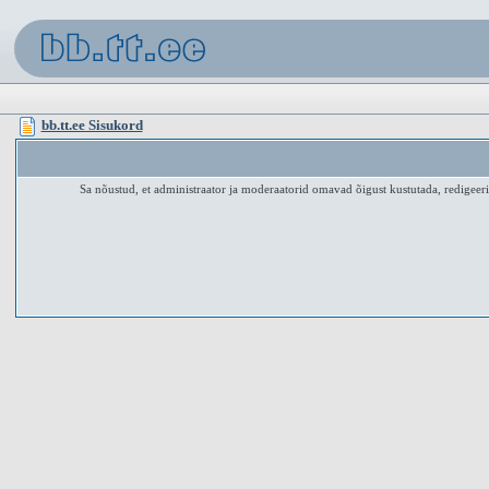
bb.tt.ee Sisukord
Sa nõustud, et administraator ja moderaatorid omavad õigust kustutada, redigeerid